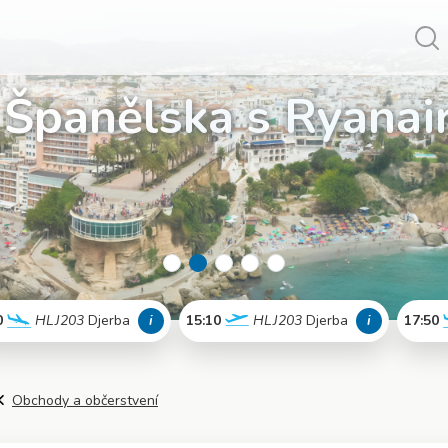
Vy
 Španělska s Ryanai
 naplno!
0
HLJ203
Djerba
i
15:10
HLJ203
Djerba
i
17:50
Více info
Více info
Obchody a občerstvení