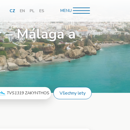
MENU
CZ
EN
PL
ES
hledávání
r – Málaga a
Všechny lety
TVS1319
ZAKYNTHOS
Více info