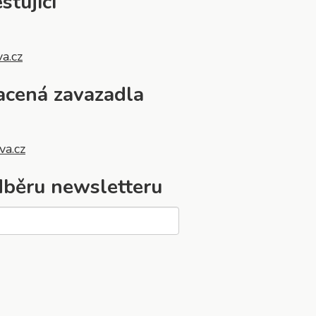
stující
va.cz
acená zavazadla
va.cz
odběru newsletteru