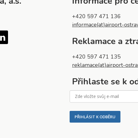
, a.s.
Informace pro ce
+420 597 471 136
informace(at)airport-ostra
Tube
LinkedIn
Reklamace a ztr
+420 597 471 135
reklamace(at)airport-ostra
Přihlaste se k 
PŘIHLÁSIT K ODBĚRU