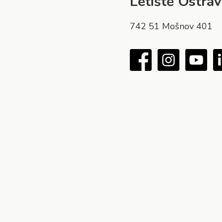
Letiště Ostrava
742 51 Mošnov 401
Facebook
Instagram
You