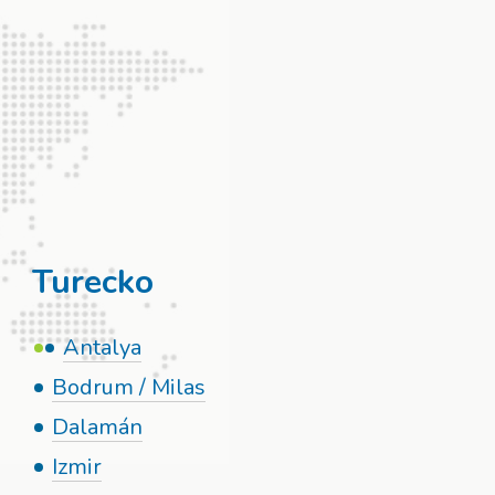
Turecko
Antalya
Bodrum / Milas
Dalamán
Izmir