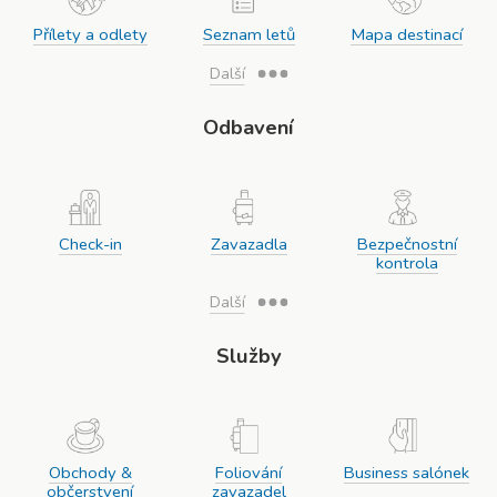
Přílety a odlety
Seznam letů
Mapa destinací
Další
Odbavení
Check-in
Zavazadla
Bezpečnostní
kontrola
Další
Služby
Obchody &
Foliování
Business salónek
občerstvení
zavazadel