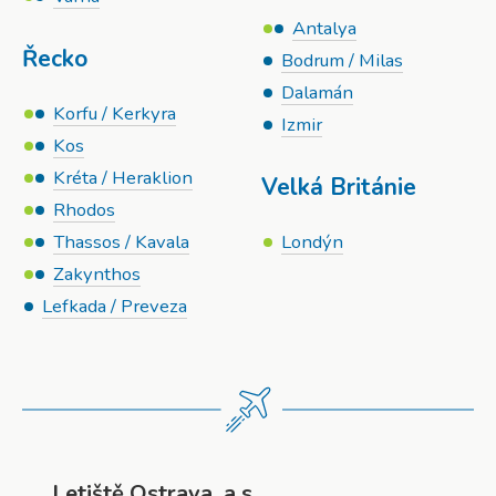
Antalya
Řecko
Bodrum / Milas
Dalamán
Korfu / Kerkyra
Izmir
Kos
Kréta / Heraklion
Velká Británie
Rhodos
Thassos / Kavala
Londýn
Zakynthos
Lefkada / Preveza
Letiště Ostrava, a.s.