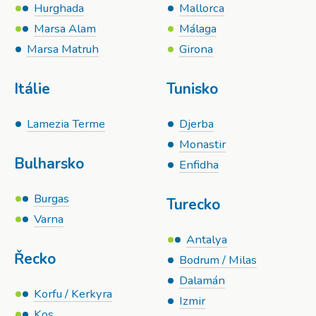
Hurghada
Mallorca
Marsa Alam
Málaga
Marsa Matruh
Girona
Itálie
Tunisko
Lamezia Terme
Djerba
Monastir
Bulharsko
Enfidha
Burgas
Turecko
Varna
Antalya
Řecko
Bodrum / Milas
Dalamán
Korfu / Kerkyra
Izmir
Kos