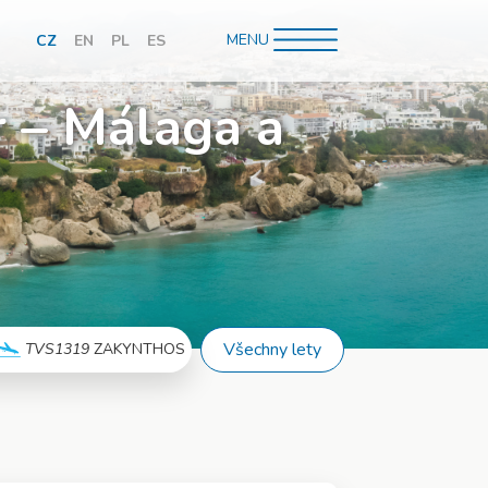
MENU
CZ
EN
PL
ES
hledávání
r – Málaga a
Všechny lety
TVS1319
ZAKYNTHOS
Více info