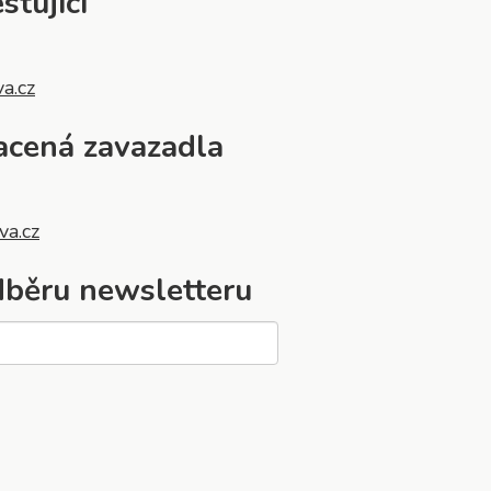
stující
va.cz
acená zavazadla
va.cz
odběru newsletteru