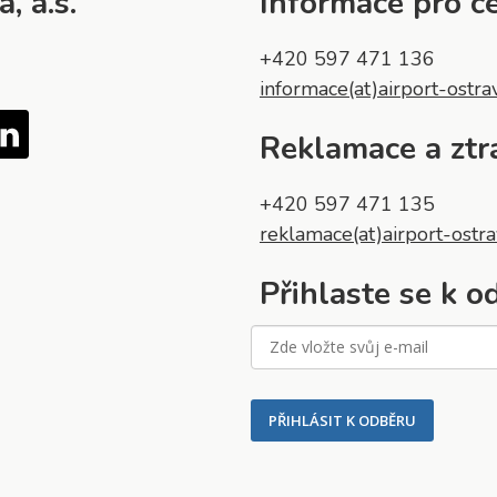
, a.s.
Informace pro ce
+420 597 471 136
informace(at)airport-ostra
Tube
LinkedIn
Reklamace a ztr
+420 597 471 135
reklamace(at)airport-ostra
Přihlaste se k 
PŘIHLÁSIT K ODBĚRU