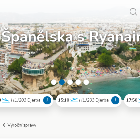
Vy
 Španělska s Ryanai
 naplno!
0
HLJ203
Djerba
i
15:10
HLJ203
Djerba
i
17:50
Více info
Více info
e
Výroční zprávy