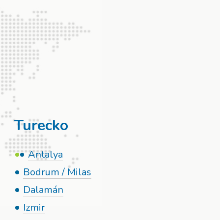
Turecko
Antalya
Bodrum / Milas
Dalamán
Izmir