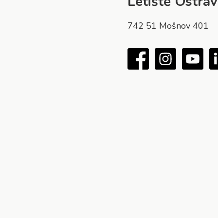
Letiště Ostrava
742 51 Mošnov 401
Facebook
Instagram
You