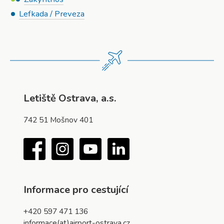
Lefkada / Preveza
Letiště Ostrava, a.s.
742 51 Mošnov 401
Facebook
Instagram
YouTube
LinkedIn
Informace pro cestující
+420 597 471 136
informace(at)airport-ostrava.cz