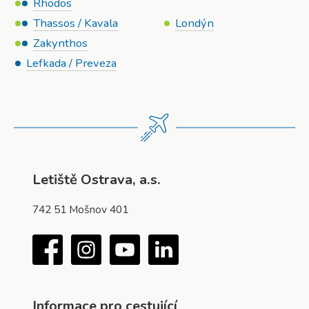
Rhodos
Thassos / Kavala
Londýn
Zakynthos
Lefkada / Preveza
Letiště Ostrava, a.s.
742 51 Mošnov 401
Facebook
Instagram
YouTube
LinkedIn
Informace pro cestující