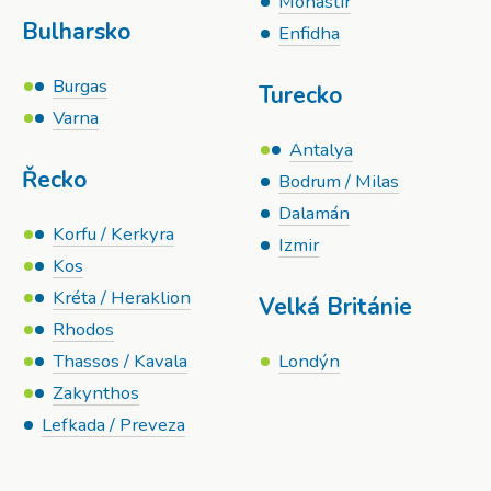
Monastir
Bulharsko
Enfidha
Burgas
Turecko
Varna
Antalya
Řecko
Bodrum / Milas
Dalamán
Korfu / Kerkyra
Izmir
Kos
Kréta / Heraklion
Velká Británie
Rhodos
Thassos / Kavala
Londýn
Zakynthos
Lefkada / Preveza