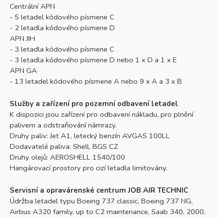
Centrální APN
- 5 letadel kódového písmene C
- 2 letadla kódového písmene D
APN JIH
- 3 letadla kódového písmene C
- 3 letadla kódového písmene D nebo 1 x D a 1 x E
APN GA
- 13 letadel kódového písmene A nebo 9 x A a 3 x B
Služby a zařízení pro pozemní odbavení letadel
K dispozici jsou zařízení pro odbavení nákladu, pro plnění
palivem a odstraňování námrazy.
Druhy paliv: Jet A1, letecký benzín AVGAS 100LL
Dodavatelé paliva: Shell, BGS CZ
Druhy olejů: AEROSHELL 1540/100
Hangárovací prostory pro cizí letadla limitovány.
Servisní a opravárenské centrum JOB AIR TECHNIC
Údržba letadel typu Boeing 737 classic, Boeing 737 NG,
Airbus A320 family, up to C2 maintenance, Saab 340, 2000,