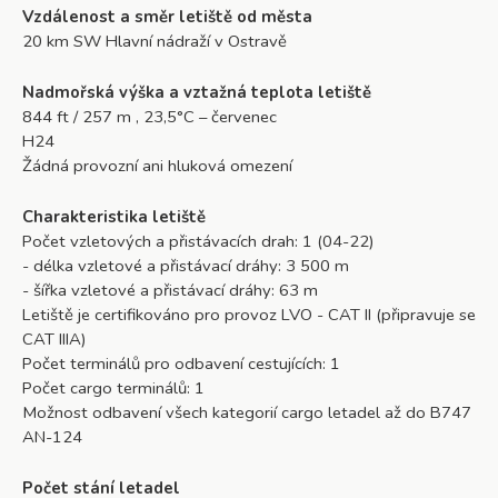
Vzdálenost a směr letiště od města
20 km SW Hlavní nádraží v Ostravě
Nadmořská výška a vztažná teplota letiště
844 ft / 257 m , 23,5°C – červenec
H24
Žádná provozní ani hluková omezení
Charakteristika letiště
Počet vzletových a přistávacích drah: 1 (04-22)
- délka vzletové a přistávací dráhy: 3 500 m
- šířka vzletové a přistávací dráhy: 63 m
Letiště je certifikováno pro provoz LVO - CAT II (připravuje se
CAT IIIA)
Počet terminálů pro odbavení cestujících: 1
Počet cargo terminálů: 1
Možnost odbavení všech kategorií cargo letadel až do B747
AN-124
Počet stání letadel