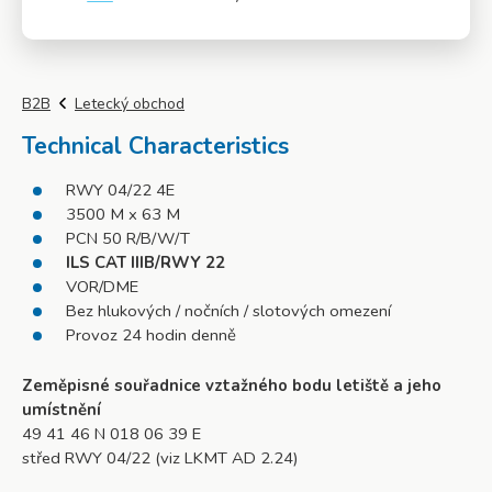
Více info
B2B
Letecký obchod
Technical Characteristics
RWY 04/22 4E
3500 M x 63 M
PCN 50 R/B/W/T
ILS CAT IIIB/RWY 22
VOR/DME
Bez hlukových / nočních / slotových omezení
Provoz 24 hodin denně
Zeměpisné souřadnice vztažného bodu letiště a jeho
umístnění
49 41 46 N 018 06 39 E
střed RWY 04/22 (viz LKMT AD 2.24)