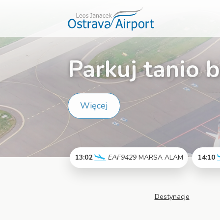
Parkuj tanio 
Więcej
13:02
EAF9429
MARSA ALAM
14:10
Więcej
Destynacje