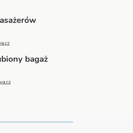
pasażerów
va.cz
ubiony bagaż
va.cz