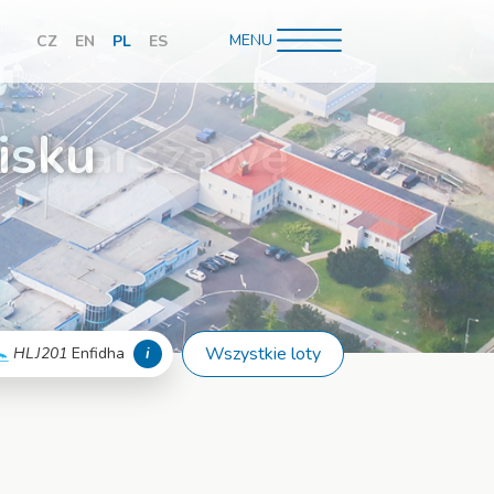
MENU
CZ
EN
PL
ES
hledávání
isku
Wszystkie loty
HLJ201
Enfidha
i
Więcej