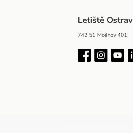
Letiště Ostrava
742 51 Mošnov 401
Facebook
Instagram
You