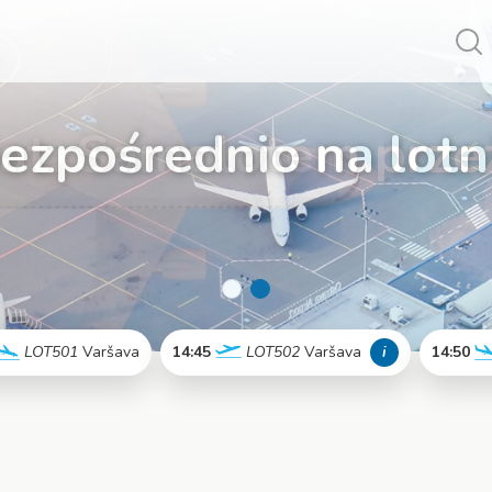
Vy
bezpośrednio na lotn
LOT501
Varšava
14:45
LOT502
Varšava
i
14:50
Więcej
Więcej