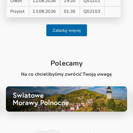
Odlot
12.08.2026
19:20
QS2102
Przylot
13.08.2026
01:35
QS2103
Załaduj więcej
Polecamy
Na co chcielibyśmy zwrócić Twoją uwagę