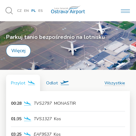
CZ
EN
PL
ES
MEN
Vyhledávání
Parkuj tanio bezpośrednio na lotnisku
Więcej
Przylot
Odlot
Wszystkie
00:28
TVS2797
MONASTIR
Więcej
01:35
TVS1327
Kos
Więcej
03:25
EAF9537
Kos