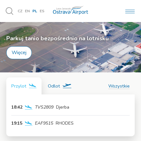
CZ
EN
PL
ES
MEN
Vyhledávání
Parkuj tanio bezpośrednio na lotnisku
Więcej
Przylot
Odlot
Wszystkie
18:42
TVS2809
Djerba
Więcej
19:15
EAF9515
RHODES
Więcej