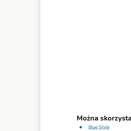
Można skorzystać
Blue Style