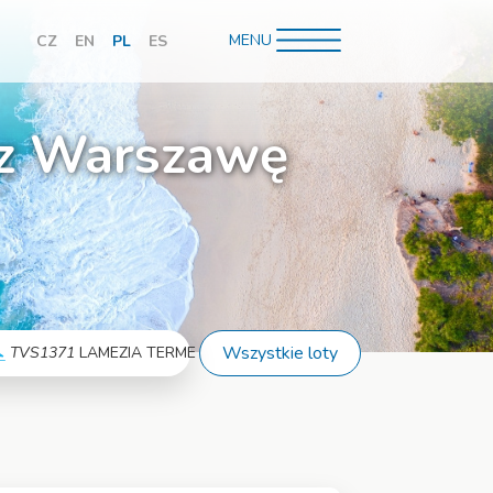
MENU
CZ
EN
PL
ES
hledávání
ez Warszawę
isku
Wszystkie loty
TVS1371
LAMEZIA TERME
Więcej