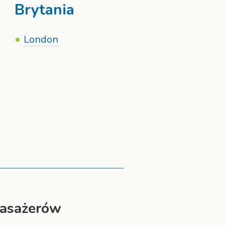
Brytania
London
pasażerów