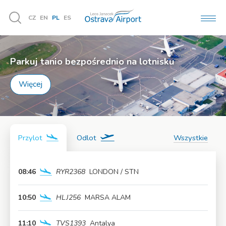
CZ
EN
PL
ES
MEN
Vyhledávání
Parkuj tanio bezpośrednio na lotnisku
Więcej
Przylot
Odlot
Wszystkie
08:46
RYR2368
LONDON / STN
Więcej
10:50
HLJ256
MARSA ALAM
Więcej
11:10
TVS1393
Antalya