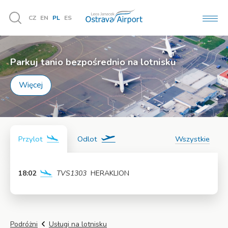
CZ
EN
PL
ES
MEN
Vyhledávání
Parkuj tanio bezpośrednio na lotnisku
Więcej
Przylot
Odlot
Wszystkie
18:02
TVS1303
HERAKLION
Więcej
Podróżni
Usługi na lotnisku