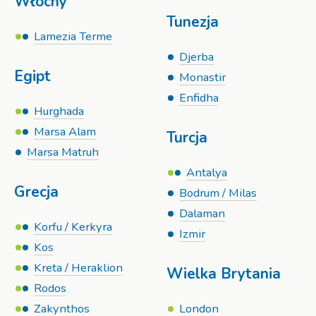
Włochy
Tunezja
Lamezia Terme
Djerba
Egipt
Monastir
Enfidha
Hurghada
Marsa Alam
Turcja
Marsa Matruh
Antalya
Grecja
Bodrum / Milas
Dalaman
Korfu / Kerkyra
Izmir
Kos
Kreta / Heraklion
Wielka Brytania
Rodos
Zakynthos
London