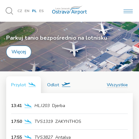
CZ
EN
PL
ES
MEN
Vyhledávání
Parkuj tanio bezpośrednio na lotnisku
Więcej
Przylot
Odlot
Wszystkie
13:41
HLJ203
Djerba
Więcej
17:50
TVS1319
ZAKYNTHOS
Więcej
17:55
TVS3827
Antalya