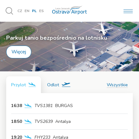
CZ
EN
PL
ES
MEN
Vyhledávání
Parkuj tanio bezpośrednio na lotnisku
Więcej
Przylot
Odlot
Wszystkie
16:38
TVS1381
BURGAS
Więcej
18:50
TVS2639
Antalya
Więcej
19:20
FHY233
Antalya