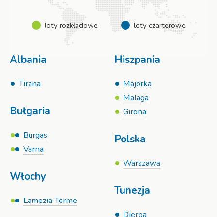
loty rozkładowe
loty czarterowe
Albania
Hiszpania
Tirana
Majorka
Malaga
Bułgaria
Girona
Burgas
Polska
Varna
Warszawa
Włochy
Tunezja
Lamezia Terme
Djerba