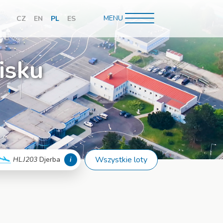
MENU
CZ
EN
PL
ES
hledávání
isku
Wszystkie loty
HLJ203
Djerba
i
Więcej