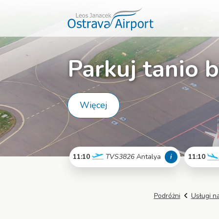
Parkuj tanio 
Więcej
11:10
TVS3826
Antalya
i
11:10
Więcej
Podróżni
Usługi na