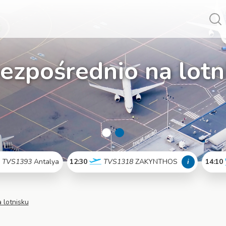
Vy
bezpośrednio na lotn
TVS1393
Antalya
12:30
TVS1318
ZAKYNTHOS
i
14:10
Więcej
Więcej
 lotnisku