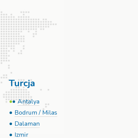
Turcja
Antalya
Bodrum / Milas
Dalaman
Izmir