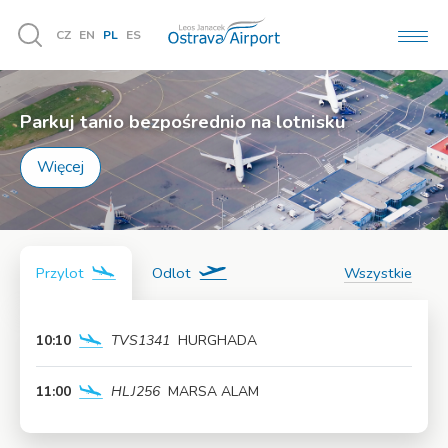
CZ
EN
PL
ES
MEN
Vyhledávání
Parkuj tanio bezpośrednio na lotnisku
Więcej
Przylot
Odlot
Wszystkie
10:10
TVS1341
HURGHADA
Więcej
11:00
HLJ256
MARSA ALAM
Więcej