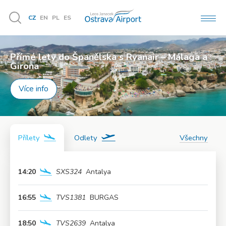
CZ
EN
PL
ES
MEN
Vyhledávání
Přímé lety do Španělska s Ryanair – Málaga a
Užijte si léto naplno!
Girona
Více info
Více info
Přílety
Odlety
Všechny
14:20
SXS324
Antalya
Více info
16:55
TVS1381
BURGAS
Více info
18:50
TVS2639
Antalya