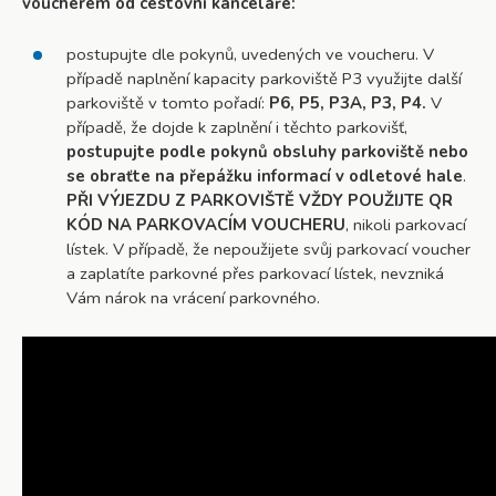
voucherem od cestovní kanceláře:
postupujte dle pokynů, uvedených ve voucheru. V
případě naplnění kapacity parkoviště P3 využijte další
parkoviště v tomto pořadí:
P6, P5, P3A, P3, P4.
V
případě, že dojde k zaplnění i těchto parkovišť,
postupujte podle pokynů obsluhy parkoviště nebo
se obraťte na přepážku informací v odletové hale
.
PŘI VÝJEZDU Z PARKOVIŠTĚ VŽDY POUŽIJTE QR
KÓD NA PARKOVACÍM VOUCHERU
, nikoli parkovací
lístek. V případě, že nepoužijete svůj parkovací voucher
a zaplatíte parkovné přes parkovací lístek, nevzniká
Vám nárok na vrácení parkovného.