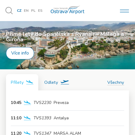
CZ
EN
PL
ES
MEN
Vyhledávání
Přímé lety do Španělska s Ryanair – Málaga a
Užijte si léto naplno!
Girona
Více info
Více info
Přílety
Odlety
Všechny
10:45
TVS2230
Preveza
Více info
11:10
TVS1393
Antalya
Více info
11:20
TVS1347
MARSA ALAM