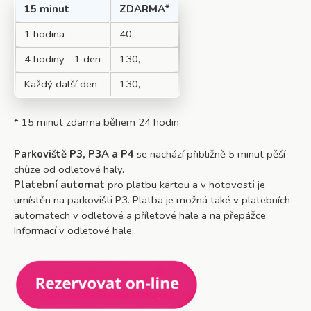
15 minut
ZDARMA*
1 hodina
40,-
4 hodiny - 1 den
130,-
Každý další den
130,-
* 15 minut zdarma během 24 hodin
Parkoviště P3, P3A a P4
se nachází přibližně 5 minut pěší
chůze od odletové haly.
Platební automat
pro platbu kartou a v hotovost
i
je
umístěn na parkovišti P3. Platba je možná také v platebních
automatech v odletové a příletové hale a na přepážce
Informací v odletové hale.