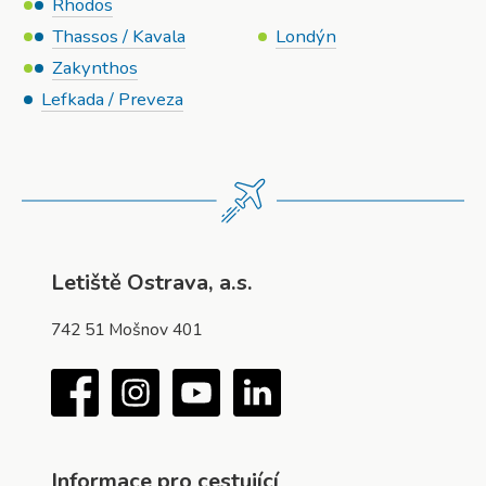
Rhodos
Thassos / Kavala
Londýn
Zakynthos
Lefkada / Preveza
Letiště Ostrava, a.s.
742 51 Mošnov 401
Facebook
Instagram
YouTube
LinkedIn
Informace pro cestující