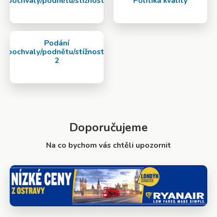
pochvaly/podnětu/stížnosti
Politika kvality
Podání
pochvaly/podnětu/stížnosti
2
Doporučujeme
Na co bychom vás chtěli upozornit